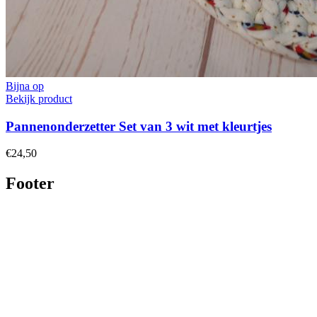
Bijna op
Bekijk product
Pannenonderzetter Set van 3 wit met kleurtjes
€24,50
Footer