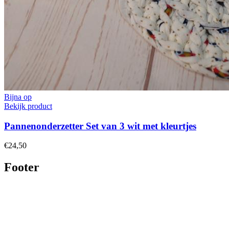
Bijna op
Bekijk product
Pannenonderzetter Set van 3 wit met kleurtjes
€24,50
Footer