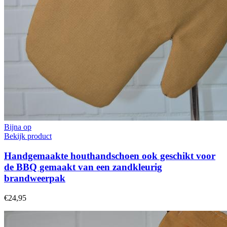
Bijna op
Bekijk product
Handgemaakte houthandschoen ook geschikt voor
de BBQ gemaakt van een zandkleurig
brandweerpak
€24,95