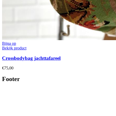
Bijna op
Bekijk product
Crossbodybag jachttafareel
€75,00
Footer