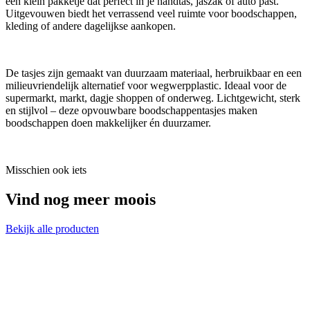
een klein pakketje dat perfect in je handtas, jaszak of auto past.
Uitgevouwen biedt het verrassend veel ruimte voor boodschappen,
kleding of andere dagelijkse aankopen.
De tasjes zijn gemaakt van duurzaam materiaal, herbruikbaar en een
milieuvriendelijk alternatief voor wegwerpplastic. Ideaal voor de
supermarkt, markt, dagje shoppen of onderweg. Lichtgewicht, sterk
en stijlvol – deze opvouwbare boodschappentasjes maken
boodschappen doen makkelijker én duurzamer.
Misschien ook iets
Vind nog meer moois
Bekijk alle producten