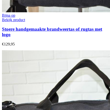
Bijna op
Bekijk product
Stoere handgemaakte brandweertas of rugtas met
logo
€129,95