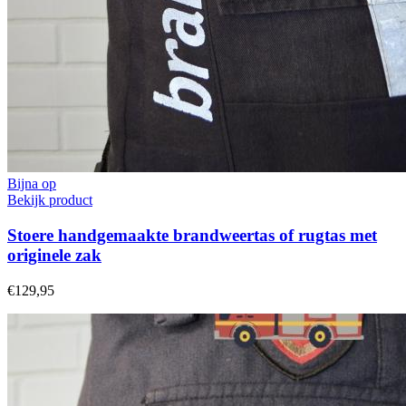
Bijna op
Bekijk product
Stoere handgemaakte brandweertas of rugtas met
originele zak
€129,95